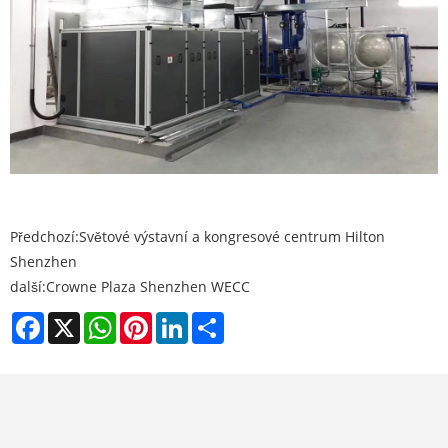
Předchozí:
Světové výstavní a kongresové centrum Hilton
Shenzhen
další:
Crowne Plaza Shenzhen WECC
Facebook
X
WhatsApp
Pinterest
LinkedIn
Share