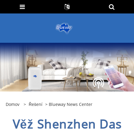
Domov
>
Řešení
>
Blueway News Center
Věž Shenzhen Das