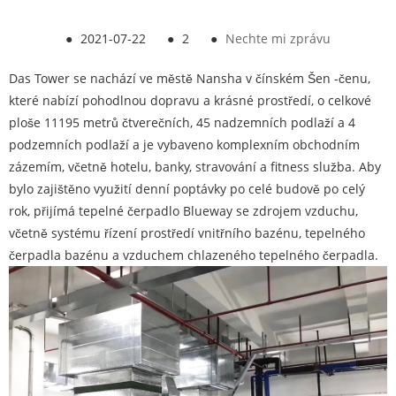
●
2021-07-22
●
2
●
Nechte mi zprávu
Das Tower se nachází ve městě Nansha v čínském Šen -čenu,
které nabízí pohodlnou dopravu a krásné prostředí, o celkové
ploše 11195 metrů čtverečních, 45 nadzemních podlaží a 4
podzemních podlaží a je vybaveno komplexním obchodním
zázemím, včetně hotelu, banky, stravování a fitness služba. Aby
bylo zajištěno využití denní poptávky po celé budově po celý
rok, přijímá tepelné čerpadlo Blueway se zdrojem vzduchu,
včetně systému řízení prostředí vnitřního bazénu, tepelného
čerpadla bazénu a vzduchem chlazeného tepelného čerpadla.