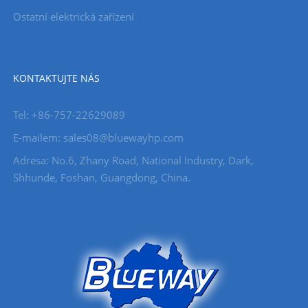
Ostatní elektrická zařízení
KONTAKTUJTE NÁS
Tel: +86-757-22629089
E-mailem: sales08@bluewayhp.com
Adresa: No.6, Zhany Road, National Industry, Dark,
Shhunde, Foshan, Guangdong, China.