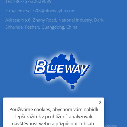
Tel: +86-757-22629089
E-mailem: sales08@bluewayhp.com
Adresa: No.6, Zhany Road, National Industry, Dark,
Shhunde, Foshan, Guangdong, China.
X
Používáme cookies, abychom vám nabídli
lepší zážitek z prohlížení, analyzovali
návštěvnost webu a přizpůsobili obsah.
Copyright © 2021 Foshan Blueway Electric Appliances Co., Ltd Všechna