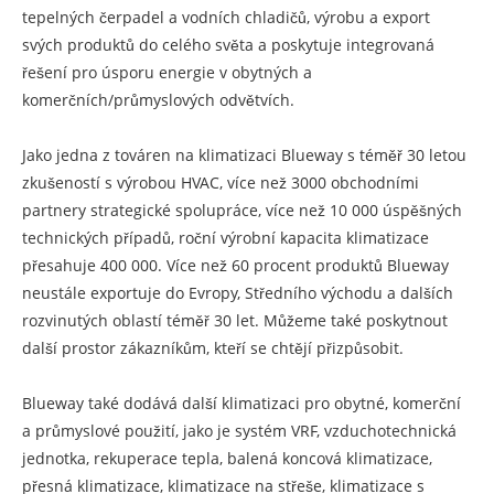
tepelných čerpadel a vodních chladičů, výrobu a export
svých produktů do celého světa a poskytuje integrovaná
řešení pro úsporu energie v obytných a
komerčních/průmyslových odvětvích.
Jako jedna z továren na klimatizaci Blueway s téměř 30 letou
zkušeností s výrobou HVAC, více než 3000 obchodními
partnery strategické spolupráce, více než 10 000 úspěšných
technických případů, roční výrobní kapacita klimatizace
přesahuje 400 000. Více než 60 procent produktů Blueway
neustále exportuje do Evropy, Středního východu a dalších
rozvinutých oblastí téměř 30 let. Můžeme také poskytnout
další prostor zákazníkům, kteří se chtějí přizpůsobit.
Blueway také dodává další klimatizaci pro obytné, komerční
a průmyslové použití, jako je systém VRF, vzduchotechnická
jednotka, rekuperace tepla, balená koncová klimatizace,
přesná klimatizace, klimatizace na střeše, klimatizace s