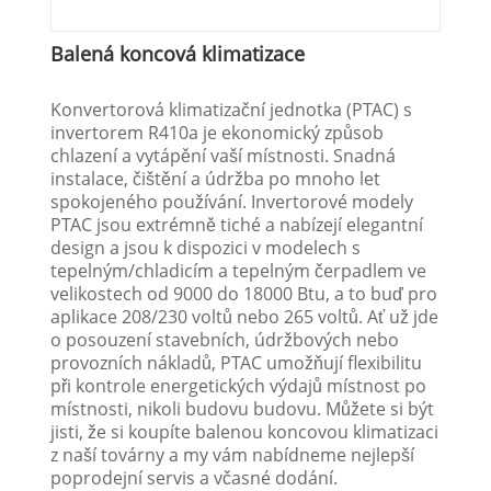
Balená koncová klimatizace
Konvertorová klimatizační jednotka (PTAC) s
invertorem R410a je ekonomický způsob
chlazení a vytápění vaší místnosti. Snadná
instalace, čištění a údržba po mnoho let
spokojeného používání. Invertorové modely
PTAC jsou extrémně tiché a nabízejí elegantní
design a jsou k dispozici v modelech s
tepelným/chladicím a tepelným čerpadlem ve
velikostech od 9000 do 18000 Btu, a to buď pro
aplikace 208/230 voltů nebo 265 voltů. Ať už jde
o posouzení stavebních, údržbových nebo
provozních nákladů, PTAC umožňují flexibilitu
při kontrole energetických výdajů místnost po
místnosti, nikoli budovu budovu. Můžete si být
jisti, že si koupíte balenou koncovou klimatizaci
z naší továrny a my vám nabídneme nejlepší
poprodejní servis a včasné dodání.