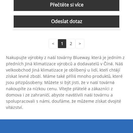
Přečtěte si více
Odeslat dotaz
<
1
2
>
Nakupujte výrobky z naší továrny Blueway, která je jedním z
předních Jiná klimatizace výrobců a dodavatelů v Číně. Náš
velkoobchod Jiná klimatizace je oblíbený u lidí, kteří chtějí
získat levné zboží. Máme také příliš mnoho produktů, které
jsou přizpůsobeny. Můžete si být jisti, že v naší továrně
nakoupíte za nízkou cenu. Vítejte přátelé a zákazníci z
domova i ze zahraničí, abyste navštívili naši továrnu a
spolupracovali s námi, doufáme, že můžeme získat dvojité
vítězství.