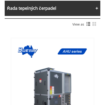
Řada tepelných čerpadel
View as