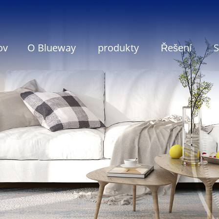
ov
O Blueway
produkty
Řešení
S