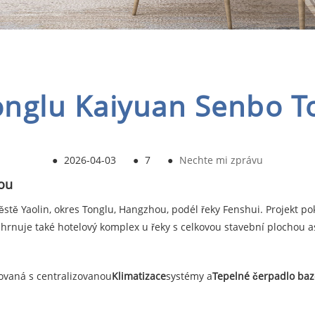
onglu Kaiyuan Senbo T
●
2026-04-03
●
7
●
Nechte mi zprávu
ou
stě Yaolin, okres Tonglu, Hangzhou, podél řeky Fenshui. Projekt po
 Zahrnuje také hotelový komplex u řeky s celkovou stavební plochou a
ovaná s centralizovanou
Klimatizace
systémy a
Tepelné čerpadlo ba