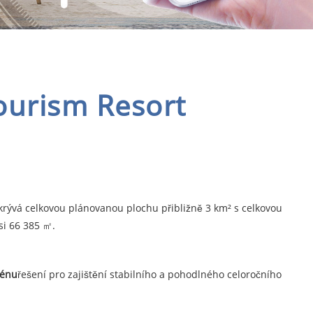
ourism Resort
krývá celkovou plánovanou plochu přibližně 3 km² s celkovou
si 66 385 ㎡.
zénu
řešení pro zajištění stabilního a pohodlného celoročního