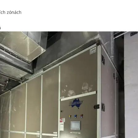
ních zónách
ů