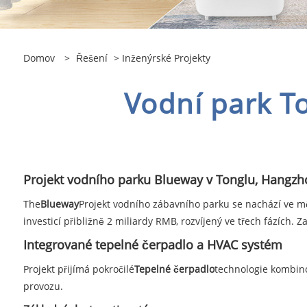
Domov
>
Řešení
>
Inženýrské Projekty
Vodní park T
Projekt vodního parku Blueway v Tonglu, Hangzh
The
Blueway
Projekt vodního zábavního parku se nachází ve mě
investicí přibližně 2 miliardy RMB, rozvíjený ve třech fázích.
Integrované tepelné čerpadlo a HVAC systém
Projekt přijímá pokročilé
Tepelné čerpadlo
technologie kombin
provozu.