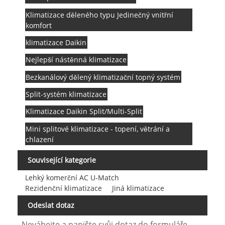
Klimatizace děleného typu Jedinečný vnitřní
komfort
klimatizace Daikin
Nejlepší nástěnná klimatizace
Bezkanálový dělený klimatizační topný systém
Split-systém klimatizace
Klimatizace Daikin Split/Multi-Split
Mini splitové klimatizace - topení, větrání a
chlazení
Související kategorie
Lehký komerční AC U-Match
Rezidenční klimatizace
Jiná klimatizace
Odeslat dotaz
Neváhejte a napište svůj dotaz do formuláře