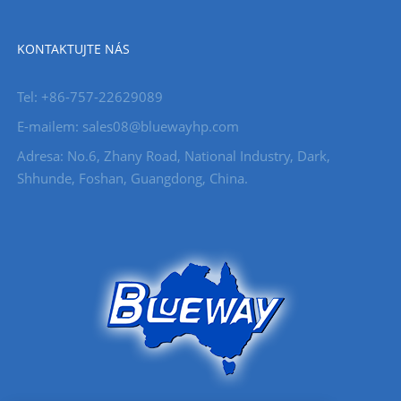
KONTAKTUJTE NÁS
Tel: +86-757-22629089
E-mailem: sales08@bluewayhp.com
Adresa: No.6, Zhany Road, National Industry, Dark,
Shhunde, Foshan, Guangdong, China.