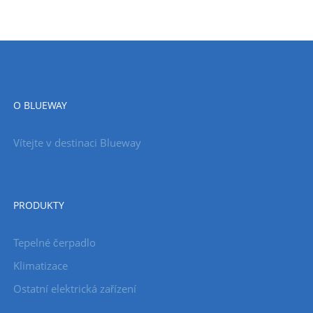
O BLUEWAY
Vítejte v destinaci Blueway
PRODUKTY
Tepelné čerpadlo
Klimatizace
Ostatní elektrická zařízení