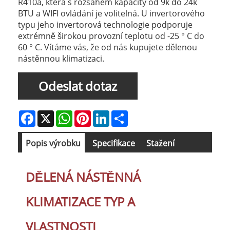
R410a, která s rozsahem kapacity od 9k do 24k
BTU a WIFI ovládání je volitelná. U invertorového
typu jeho invertorová technologie podporuje
extrémně širokou provozní teplotu od -25 ° C do
60 ° C. Vítáme vás, že od nás kupujete dělenou
nástěnnou klimatizaci.
Odeslat dotaz
Facebook
X
WhatsApp
Pinterest
LinkedIn
Share
Popis výrobku
Specifikace
Stažení
DĚLENÁ NÁSTĚNNÁ
KLIMATIZACE TYP A
VLASTNOSTI