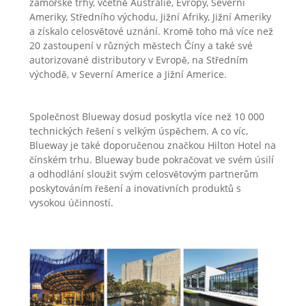
zámořské trhy, včetně Austrálie, Evropy, Severní
Ameriky, Středního východu, Jižní Afriky, Jižní Ameriky
a získalo celosvětové uznání. Kromě toho má více než
20 zastoupení v různých městech Číny a také své
autorizované distributory v Evropě, na Středním
východě, v Severní Americe a Jižní Americe.
Společnost Blueway dosud poskytla více než 10 000
technických řešení s velkým úspěchem. A co víc,
Blueway je také doporučenou značkou Hilton Hotel na
čínském trhu. Blueway bude pokračovat ve svém úsilí
a odhodlání sloužit svým celosvětovým partnerům
poskytováním řešení a inovativních produktů s
vysokou účinností.