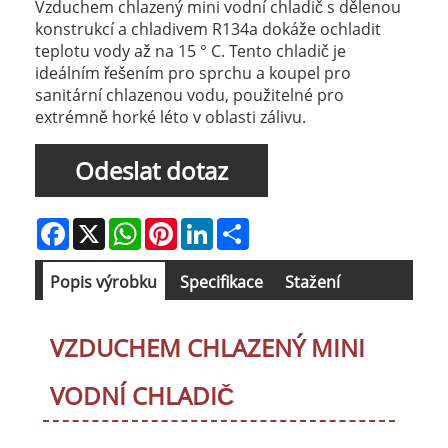
Vzduchem chlazený mini vodní chladič s dělenou
konstrukcí a chladivem R134a dokáže ochladit
teplotu vody až na 15 ° C. Tento chladič je
ideálním řešením pro sprchu a koupel pro
sanitární chlazenou vodu, použitelné pro
extrémně horké léto v oblasti zálivu.
Odeslat dotaz
Facebook
X
WhatsApp
Pinterest
LinkedIn
Share
Popis výrobku
Specifikace
Stažení
VZDUCHEM CHLAZENÝ MINI
VODNÍ CHLADIČ