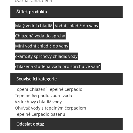
Továrna, Čína, Cena
Štítek produktu
Malý vodní chladič
Vodní chladič do vany
Chlazená voda do sprchy
Mini vodní chladič do vany
okamžitý sprchový chladič vody
chlazená studená voda pro sprchu ve vaně
Související kategorie
Topení Chlazení Tepelné čerpadlo
Tepelné čerpadlo voda -voda
Vzduchový chladič vody
Ohřívač vody s tepelným čerpadlem
Tepelné čerpadlo bazénu
Odeslat dotaz