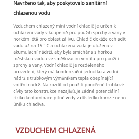
Navrženo tak, aby poskytovalo sanitární
chlazenou vodu
Vzduchem chlazený mini vodní chladič je určen k
ochlazení vody v koupelně pro použití sprchy a vany v
horkém létě pro oblast zálivu. Chladič dokáže ochladit
vodu až na 15 ° C a ochlazená voda je uložena v
akumulační nádrži, aby byla smíchána s horkou
městskou vodou ve směšovacím ventilu pro použití
sprchy a vany. Vodní chladič je rozděleného
provedení, který má kondenzační jednotku a vodní
nádrž s trubkovým výměníkem tepla obepínající
vnitřní nádrž. Na rozdíl od použití ponořené trubkové
cívky tato konstrukce nezajišťuje žádné potenciální
riziko kontaminace pitné vody v důsledku koroze nebo
úniku chladiva.
VZDUCHEM CHLAZENÁ