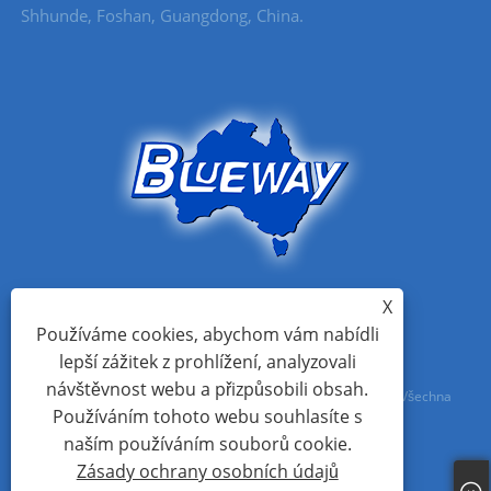
Shhunde, Foshan, Guangdong, China.
X
Používáme cookies, abychom vám nabídli
lepší zážitek z prohlížení, analyzovali
návštěvnost webu a přizpůsobili obsah.
Copyright © 2021 Foshan Blueway Electric Appliances Co., Ltd Všechna
Používáním tohoto webu souhlasíte s
práva vyhrazena
naším používáním souborů cookie.
Zásady ochrany osobních údajů
Links
Sitemap
RSS
XML