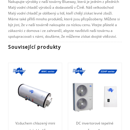
Nakupujte výrobky z naší továrny Blueway, která je jedním z předních
Malý vodní chladič výrobců a dodavatelů v Číně. Náš velkoobchod
Malý vodní chladič je oblíbený u lidí, kteří chtějí získat levné zboží.
Máme také příliš mnoho produktů, které jsou přizpůsobeny. Můžete si
být jisti, že v naší továrně nakoupíte za nízkou cenu. Vítejte přátelé a
zákazníci z domova i ze zahraničí, abyste navštívili naši továrnu a
spolupracovali s námi, doufáme, že můžeme získat dvojité vítězství.
Související produkty
Vzduchem chlazený mini
DC invertorové tepelné