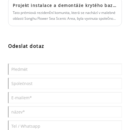
Projekt instalace a demontáže krytého bazénu Blueway Villa: Emerald Mountain Villa, Songshan Lake, Dongguan
Tato prémiová rezidenční komunita, která se nachází v malebné
oblasti Songhu Flower Sea Scenic Area, byla vyvinuta společností
Dongguan Yilong Trading Co., Ltd. a dokončena v roce 2016.
Odeslat dotaz