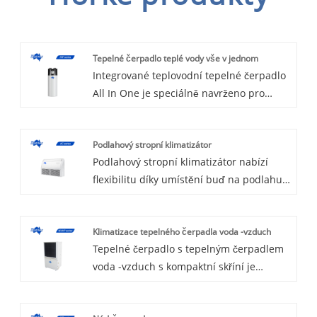
Tepelné čerpadlo teplé vody vše v jednom
Integrované teplovodní tepelné čerpadlo
All In One je speciálně navrženo pro
aplikaci teplé užitkové vody, volitelně
chladivo R134a nebo R410a nebo R417a.
Podlahový stropní klimatizátor
S uživatelsky přívětivým ovladačem,
Podlahový stropní klimatizátor nabízí
snadným pro každodenní provoz,
flexibilitu díky umístění buď na podlahu,
instalaci a údržbu. Mikrokanál má vyšší
nebo na strop, v závislosti na
výkon a nižší náklady na energii. Vítejte u
zvláštnostech místností. Standardně s
nás a kupte si teplovodní čerpadlo typu
Klimatizace tepelného čerpadla voda -vzduch
ovládacím panelem, volitelným typem
vše v jednom.
Tepelné čerpadlo s tepelným čerpadlem
zapnuto-vypnuto a invertor. Díky novým
voda -vzduch s kompaktní skříní je
pokročilým technologiím je provoz
navrženo tak, aby vyhovovalo většině
měniče mnohem ekonomičtější a provoz
komerčních náhradních projektů, které
je tišší než u konvenčních jednotek.