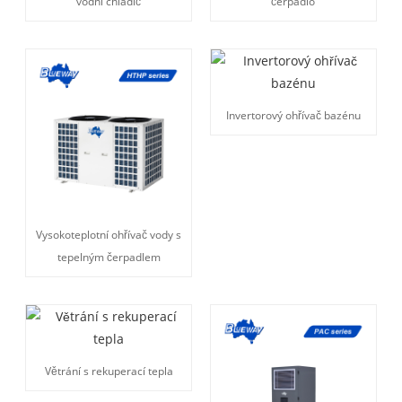
vodní chladič
čerpadlo
Invertorový ohřívač bazénu
Vysokoteplotní ohřívač vody s
tepelným čerpadlem
Větrání s rekuperací tepla