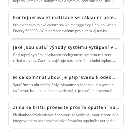
kreativní balicí stroje zaměřené na
největší komplexní kongresové a výstavní centrum v asijsko -
pacifické oblasti a jediný hotel přímo spojený se světovým
automatickému automatu na vozidla.
špičkový trh. Vítejte v nákupu
výstavním a kongresovým centrem v Shenzhenu.
Vítáme nové i staré zákazníky, aby s námi
automatického balicího stroje od nás.
Kontejnerová klimatizace se základní baterií
nadále spolupracovali a společně
Projekt fotovoltaické elektrárny Neimenggu Yiqi Tianjiao Green
vytvářeli lepší budoucnost!
Energy 500000 kW je demonstračním projektem výstavby
těžební oblasti pro fotovoltaický projekt ekologického
managementu v Číně. Jeho kontejnery na skladování energie
Jaké jsou další výhody systému vytápění vzduch-energie tepelným čerpadlem?
jsou vybaveny vysoce účinnými klimatizačními zařízeními pro
skladování energie, které vyrobila společnost Blueway Company
Celý topný systém je vybaven inteligentním systémem řízení
v roce 2021.
cirkulace vody. Zatímco zajišťuje naši normální okolní teplotu,
systém funguje inteligentně, provádí analýzu vlastních dat v
reálném čase a zabraňuje výskytu horkých a studených jevů.
Mise splněna! Zboží je připraveno k odeslání!
Soutěžíme s přírodními živly, závodíme s časem a usilujeme o
špičkovou kvalitu, po dnech tvrdé práce je zboží připraveno k
odeslání a nese náš závazek vůči našim zákazníkům!
Zima se blíží; proveďte prosím opatření na ochranu vašich produktů před zamrznutím.
Při dlouhodobých odstávkách vypusťte veškerou vodu z potrubí a
integrovaného bazénového odvlhčovacího tepelného čerpadla a
kombinované klimatizace.