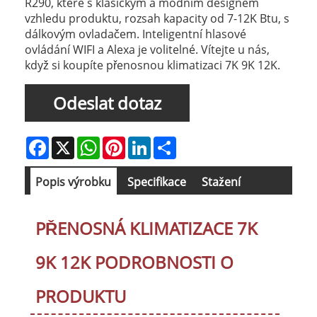
R290, které s klasickým a módním designem
vzhledu produktu, rozsah kapacity od 7-12K Btu, s
dálkovým ovladačem. Inteligentní hlasové
ovládání WIFI a Alexa je volitelné. Vítejte u nás,
když si koupíte přenosnou klimatizaci 7K 9K 12K.
Odeslat dotaz
Facebook
X
WhatsApp
Pinterest
LinkedIn
Share
Popis výrobku
Specifikace
Stažení
PŘENOSNÁ KLIMATIZACE 7K
9K 12K PODROBNOSTI O
PRODUKTU