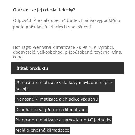
Otázka: Lze jej odeslat letecky?
Odpověď: Ano, ale obecně bude chladivo vypouštěno
podle požadavků leteckých společností.
Hot Tags: Přenosná klimatizace 7K 9K 12K, výrobci,
dodavatelé, velkoobchod, přizpůsobené, továrna, Čína,
cena
Štítek produktu
Přenosná klimatizace s dálkovým ovládáním pro
pokoje
Přenosné klimatizace a chladiče vzduchu
Dvouhadicová přenosná klimatizace
Přenosné klimatizace a samostatné AC jednotky
Malá přenosná klimatizace