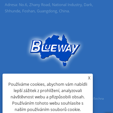
Adresa: No.6, Zhany Road, National Industry, Dark,
Shhunde, Foshan, Guangdong, China.
X
Používáme cookies, abychom vám nabídli
lepší zážitek z prohlížení, analyzovali
návštěvnost webu a přizpůsobili obsah.
Copyright © 2021 Foshan Blueway Electric Appliances Co., Ltd Všechna
Používáním tohoto webu souhlasíte s
práva vyhrazena
naším používáním souborů cookie.