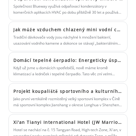
schopnost a trvanlivost zařízení a
dodání.
Aby byla zachována delikátní rovnováha regulace vlhkosti a
Společnost Blueway využívá odpařovací kondenzátory v
společně hledáme agenta, který vyvine
řízení teploty vzduchu a vody pro maximální pohodlí za nejnižší
komerčních aplikacích HVAC po dobu přibližně 30 let a používá
cenu, využívá tepelné čerpadlo Blueway se zdrojem vzduchu,
kreativní balicí stroje zaměřené na
tuto inovativní technologii ve výrobcích k výraznému snížení
včetně systému řízení prostředí vnitřního bazénu a tepelného
množství potřebného mechanického chlazení s nižšími náklady
špičkový trh. Vítejte v nákupu
Jak může vzduchem chlazený mini vodní chladič chránit zdraví rodiny?
čerpadla bazénu.
na energii.
automatického balicího stroje od nás.
Tradiční dávkovače vody jsou náchylné k množení bakterií,
usazování vodního kamene a dokonce se stávají „bakteriálním
ohništěm“ v důsledku dlouhodobého skladování vody,
opakovaného ohřevu nebo chlazení. Díky své inovativní
Domácí tepelné čerpadlo: Energeticky úsporný kouzelný nástroj pro budoucí rodiny
technologii se nový vzduchem chlazený mini dávkovač vody
stává ideální volbou pro zdravou pitnou vodu pro rodiny.
Když už jsme u domácích spotřebičů, nově máme kromě
klimatizací a ledniček i tepelné čerpadlo. Tato věc zní velmi
profesionálně, ale ve skutečnosti se tiše dostala do mnoha rodin.
Dnes si povíme, jaké změny může tento „expert na úspory
Projekt koupaliště sportovního a kulturního centra Blueway: Sportovní komplex Jianshang, okres Longhua, Shenzhen
energií“ přinést do našeho života.
Jako první vertikálně rozmístěný velký sportovní komplex v Číně
má sportovní komplex Jianshang v okrese Longhua v Shenzhenu
celkovou stavební plochu přibližně 64 000 metrů čtverečních a
celkovou odhadovanou investici přibližně 680 milionů juanů.
Xi'an Tianyi International Hotel (JW Marriott Hotel Xi'an High-Tech Zone)
Hotel se nachází na č. 15 Tangyan Road, High-tech Zone, Xi'an, v
sousedství parku památek městské zdi dynastie Tang, a může se