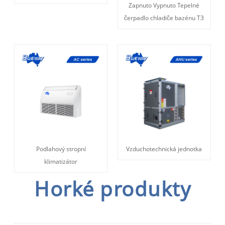
Zapnuto Vypnuto Tepelné
čerpadlo chladiče bazénu T3
Podlahový stropní
Vzduchotechnická jednotka
klimatizátor
Horké produkty