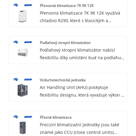
Přenosná klimatizace 7K 9K 12K
Přenosná klimatizace 7K 9K 12K využívá
chladivo R290, které s klasickým a
módním designem vzhledu produktu,
rozsah kapacity od 7-12K Btu, s dálkovým
Podlahový stropní klimatizátor
ovladačem. Inteligentní hlasové ovládání
Podlahový stropní klimatizátor nabízí
WIFI a Alexa je volitelné. Vítejte u nás,
flexibilitu díky umístění buď na podlahu,
když si koupíte přenosnou klimatizaci 7K
nebo na strop, v závislosti na
9K 12K.
zvláštnostech místností. Standardně s
Vzduchotechnická jednotka
ovládacím panelem, volitelným typem
Air Handling Unit (AHU) poskytuje
zapnuto-vypnuto a invertor. Díky novým
flexibilitu designu, která vyvažuje výkon a
pokročilým technologiím je provoz
hospodárnost, aniž by byla ohrožena
měniče mnohem ekonomičtější a provoz
kvalita, což má jiný soubor potřeb, mimo
je tišší než u konvenčních jednotek.
Přesná klimatizace
jiné včetně přívodu čerstvého vzduchu,
Následuje úvod do stropního stropního
Precizní klimatizační jednotky jsou také
regulace vlhkosti, topení, filtrace a
klimatizace, doufám, že vám pomůže lépe
známé jako CCU (close control units)
rekuperace energie. Obecně bude
porozumět klimatizaci podlahového