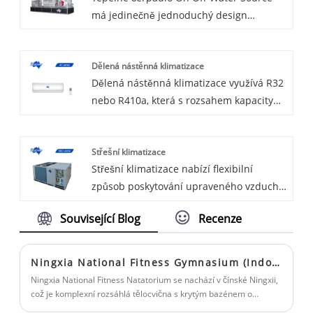
má jedinečně jednoduchý design
chladivo R134a nebo 410a.
produktu, který je ideální pro širokou
škálu typů budov, včetně kancelářských
Dělená nástěnná klimatizace
budov, bytových domů, hotelů, bytových
Dělená nástěnná klimatizace využívá R32
jednotek, škol a mnoha dalších. Volitelná
nebo R410a, která s rozsahem kapacity
funkce vytápění, chlazení a ohřevu vody.
od 9k do 24k BTU a WIFI ovládání je
volitelná. U invertorového typu jeho
Střešní klimatizace
invertorová technologie podporuje
Střešní klimatizace nabízí flexibilní
extrémně širokou provozní teplotu od -25
způsob poskytování upraveného vzduchu
° C do 60 ° C. Vítáme vás, že od nás
pro jedno až osmipatrové budovy. K
kupujete dělenou nástěnnou klimatizaci.
Související Blog
Recenze
dispozici je mnoho možností a
konfigurací pro uspokojení širokého
počtu aplikací. Čerstvý venkovní vzduch
Ningxia National Fitness Gymnasium (Indoor Natatorium)
se mísí s vratným vzduchem z
Ningxia National Fitness Natatorium se nachází v čínské Ningxii,
obsazeného prostoru a poté se filtruje,
což je komplexní rozsáhlá tělocvična s krytým bazénem o
rozloze 1250 metrů čtverečních.
upravuje a přivádí zpět do budovy.