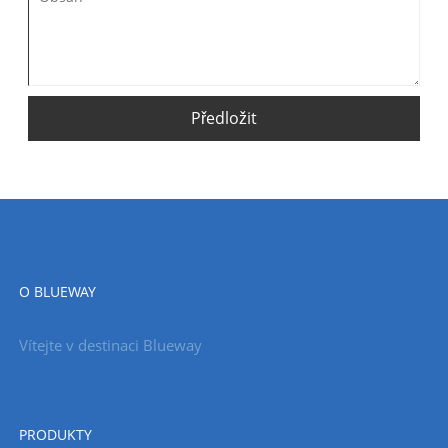
Předložit
O BLUEWAY
Vítejte v destinaci Blueway
PRODUKTY