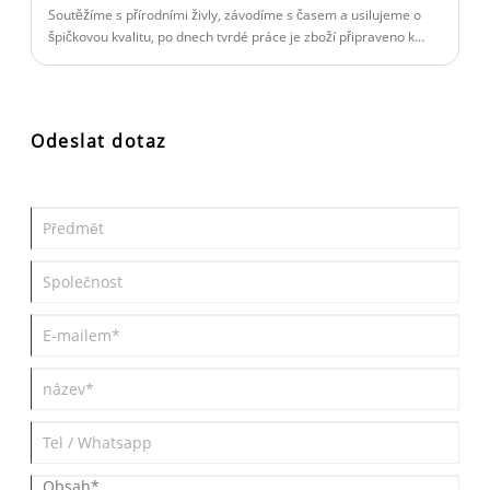
Soutěžíme s přírodními živly, závodíme s časem a usilujeme o
špičkovou kvalitu, po dnech tvrdé práce je zboží připraveno k
odeslání a nese náš závazek vůči našim zákazníkům!
Odeslat dotaz