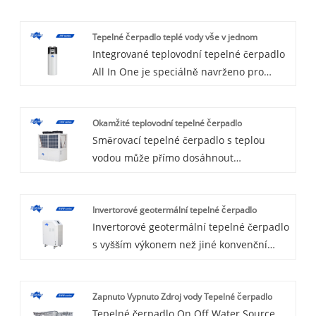
Tepelné čerpadlo teplé vody vše v jednom
Integrované teplovodní tepelné čerpadlo
All In One je speciálně navrženo pro
aplikaci teplé užitkové vody, volitelně
chladivo R134a nebo R410a nebo R417a.
Okamžité teplovodní tepelné čerpadlo
S uživatelsky přívětivým ovladačem,
Směrovací tepelné čerpadlo s teplou
snadným pro každodenní provoz,
vodou může přímo dosáhnout
instalaci a údržbu. Mikrokanál má vyšší
požadované teploty vody pomocí
výkon a nižší náklady na energii. Vítejte u
technologie řízení proměnného průtoku,
nás a kupte si teplovodní čerpadlo typu
Invertorové geotermální tepelné čerpadlo
která je vybavena výměníkem tepla
vše v jednom.
Invertorové geotermální tepelné čerpadlo
trubka v trubici, regulačním ventilem
s vyšším výkonem než jiné konvenční
průtoku vody a funkcí automatického
technologie tepelných čerpadel, flexibilní
odmrazování, což ušetří více než 2/3
regulace rychlosti minimalizuje cyklování
energie než konvenční elektrická voda
Zapnuto Vypnuto Zdroj vody Tepelné čerpadlo
zapínání/vypínání systému, kolísání
Vítejte u nás.
Tepelné čerpadlo On Off Water Source
teplot, hluk a spotřebu energie. Volitelné