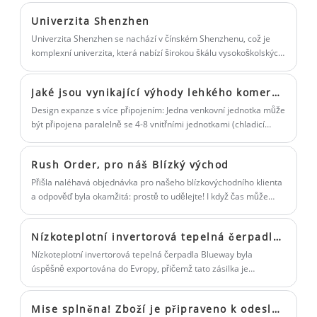
Klimatizace zahrnuje chlazení,
Univerzita Shenzhen
odvlhčování nebo ohřev vzduchu pro
Univerzita Shenzhen se nachází v čínském Shenzhenu, což je
optimální prostorový komfort. Jednotky
komplexní univerzita, která nabízí širokou škálu vysokoškolských
střešního systému mohou sloužit jedné
a postgraduálních programů a poskytuje špičkové zázemí a
vynikající služby studentům, fakultám a zaměstnancům. Jako
zóně nebo celé budově naplněné mnoha
Jaké jsou vynikající výhody lehkého komerčního střídavého u-machu?
jedinečná instituce vyššího vzdělávání ve speciální ekonomické
zónami. Některé jednotky mohou být
zóně Shenzhen univerzita propaguje výraznou a inovativní
Design expanze s více připojením: Jedna venkovní jednotka může
speciálně navrženy pro doplňovací
kulturu kampusu. Jeho optoelektronické centrum s ultra čistým
být připojena paralelně se 4-8 vnitřními jednotkami (chladicí
vzduch, kde se upravuje a posílá do
testovacím prostředím o rozloze přibližně 1 000 metrů
kapacita pokrývá 5-25 kW), což podporuje nezávislou teplotu v
čtverečních využívá vzduchem chlazený vodní chladič Blueway a
různých funkčních zónách a maximální délka potrubí chladiva
prostoru pouze venkovní vzduch.
Rush Order, pro náš Blízký východ
vzduchem chlazenou přesnou ultračistou klimatizaci.
může dosáhnout 150 metrů, s vertikálním poklesem 40 metrů,
které se mohou přizpůsobit rozložení komplexních komerčních
Přišla naléhavá objednávka pro našeho blízkovýchodního klienta
prostorů.
a odpověď byla okamžitá: prostě to udělejte! I když čas může
plynout a odvětví se může změnit, náš původní záměr zůstává
stejný – sloužit našim klientům obětavě a bezúhonně.
Nízkoteplotní invertorová tepelná čerpadla Blueway úspěšně exportována do Evropy
Nízkoteplotní invertorová tepelná čerpadla Blueway byla
úspěšně exportována do Evropy, přičemž tato zásilka je
primárně určena pro portugalský a španělský trh.
Mise splněna! Zboží je připraveno k odeslání!